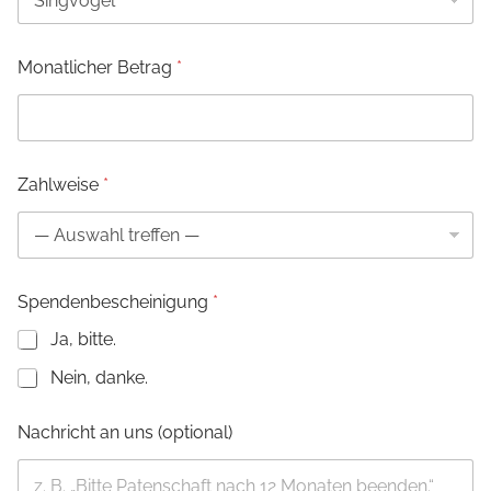
e
a
b
Monatlicher Betrag
*
w
e
i
c
h
e
Zahlweise
*
n
d
Spendenbescheinigung
*
Ja, bitte.
Nein, danke.
Nachricht an uns (optional)