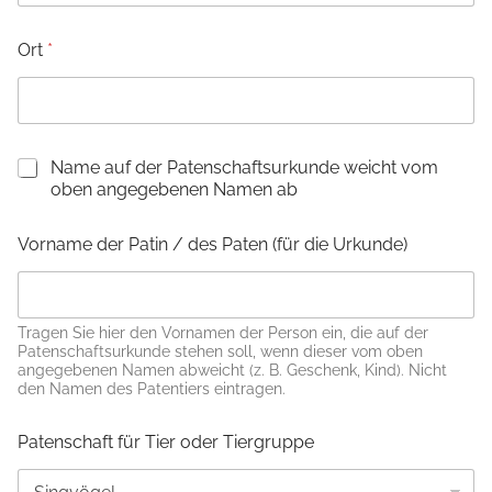
Ort
*
N
Name auf der Patenschaftsurkunde weicht vom
a
oben angegebenen Namen ab
m
e
Vorname der Patin / des Paten (für die Urkunde)
a
u
f
d
e
Tragen Sie hier den Vornamen der Person ein, die auf der
Patenschaftsurkunde stehen soll, wenn dieser vom oben
r
angegebenen Namen abweicht (z. B. Geschenk, Kind). Nicht
U
den Namen des Patentiers eintragen.
r
k
u
Patenschaft für Tier oder Tiergruppe
n
d