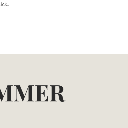
ick..
IMMER