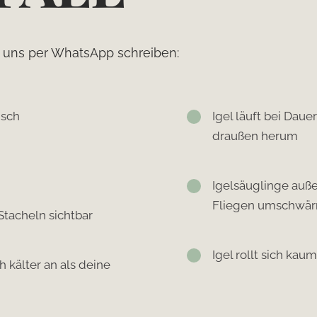
d uns per WhatsApp schreiben:
isch
Igel läuft bei Dau
draußen herum
Igelsäuglinge auße
Fliegen umschwä
tacheln sichtbar
Igel rollt sich kau
h kälter an als deine