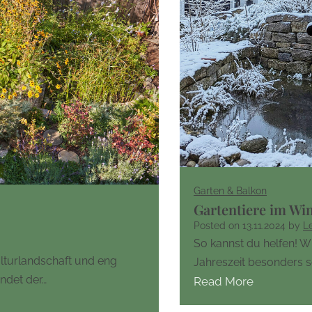
Garten & Balkon
Gartentiere im Wi
Posted on
13.11.2024
by
L
So kannst du helfen! Wi
ulturlandschaft und eng
Jahreszeit besonders s
ndet der…
Read More