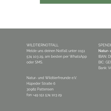
WILDTIERNOTFALL
SPEND
Melde uns deinen Notfall unter 0151
Natur- 
574 103 29, am besten per WhatsApp
IBAN: D
oder SMS.
BIC: G
Bank: V
Natur- und Wildtierfreunde e.V.
Hüpeder Straße 6
30982 Pattensen
fon +49 151 574 103 29