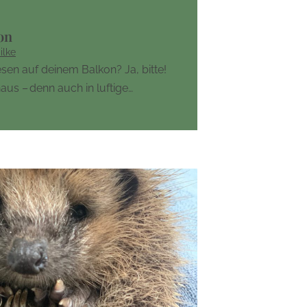
kon
ilke
 auf deinem Balkon? Ja, bitte!
aus – denn auch in luftige…