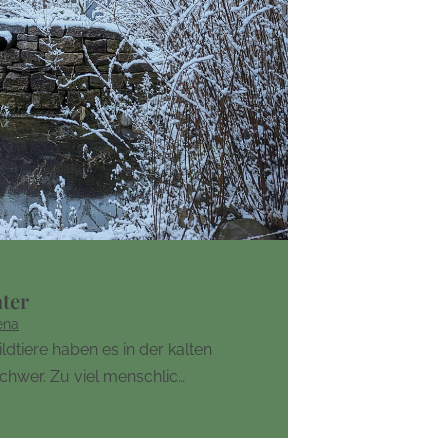
nter
ena
ldtiere haben es in der kalten
chwer. Zu viel menschlic…