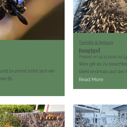
Tierhilfe & Rettung
Jungigel
Posted on
15.11.2024
by
L
Was gilt es zu beachten?
und brummt lohnt sich ein
steht erstmals auf der 
hen Bl…
Read More