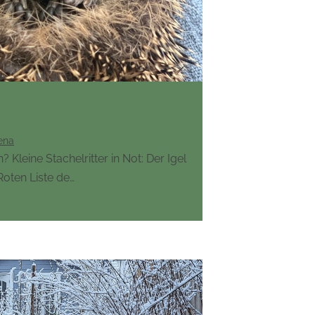
ena
 Kleine Stachelritter in Not: Der Igel
Roten Liste de…