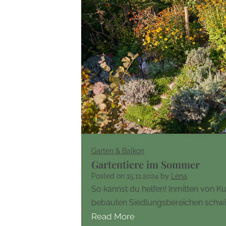
Garten & Balkon
Gartentiere im Sommer
Posted on
15.11.2024
by
Lena
So kannst du helfen! Inmitten von K
bebauten Siedlungsbereichen schwi
Read More