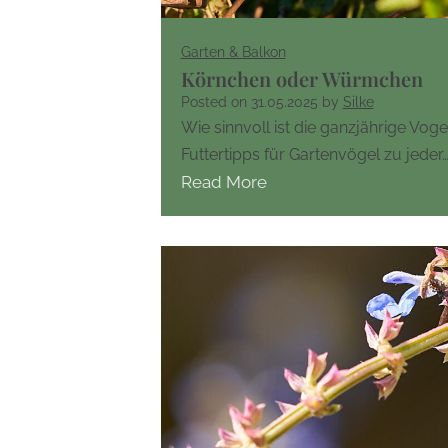
Garten & Balkon
Körnchen oder Würmchen
Posted on
31.05.2025
by
Silke
Wie sinnvoll ist die ganzjährige Vo
Futtertipps für Gartenvögel zu jeder
Read More