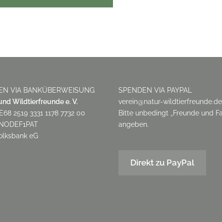
EN VIA BANKÜBERWEISUNG
SPENDEN VIA PAYPAL
und Wildtierfreunde e. V.
verein@natur-wildtierfreunde.de
E68 2519 3331 1178 7732 00
Bitte unbedingt „Freunde und Fa
ENODEF1PAT
angeben.
olksbank eG
Direkt zu PayPal