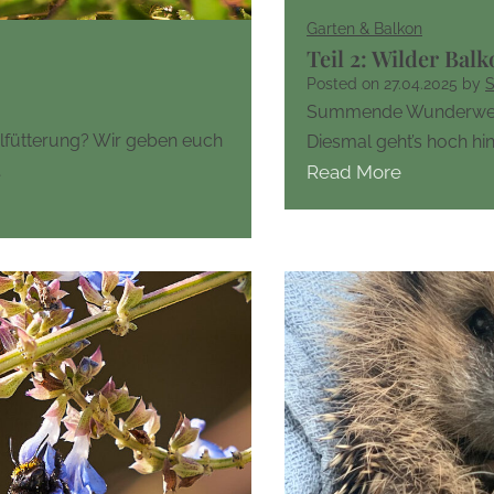
Garten & Balkon
Teil 2: Wilder Bal
Posted on
27.04.2025
by
S
Summende Wunderwesen
gelfütterung? Wir geben euch
Diesmal geht’s hoch hin
…
Read More