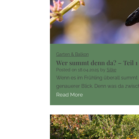
Garten & Balkon
Wer summt denn da? – Teil 1
Posted on
18.04.2025
by
Silke
Wenn es im Frühling überall summt 
genauerer Blick. Denn was da zwisc
Read More