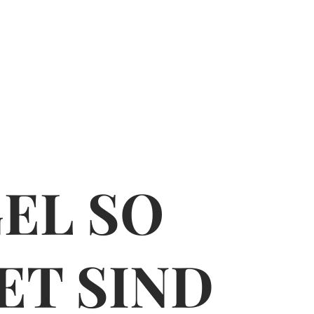
GEL SO
­­DET SIND