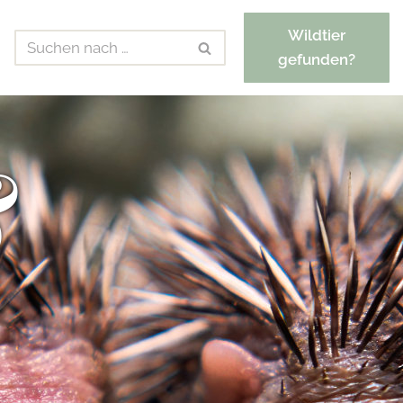
Wildtier
gefunden?
&