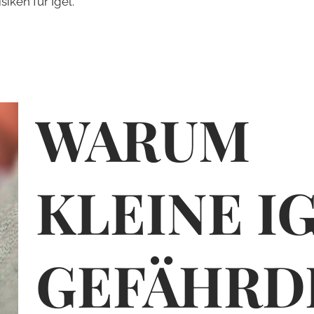
iken für Igel.
WARUM
KLEINE I
GEFÄHR­­­­­­­