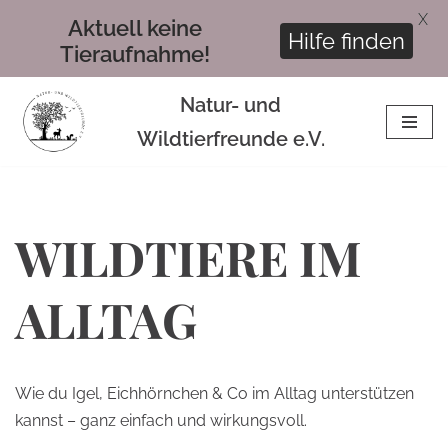
X
Aktuell keine
Hilfe finden
Tieraufnahme!
Natur- und
Z
Wildtierfreunde e.V.
u
m
I
WILDTIERE IM
n
h
a
ALLTAG
l
t
s
Wie du Igel, Eichhörnchen & Co im Alltag unterstützen
p
kannst – ganz einfach und wirkungsvoll.
r